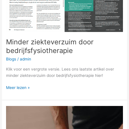
Minder ziekteverzuim door
bedrijfsfysiotherapie
Blogs
/
admin
Klik voor een vergrote versie. Lees ons laatste artikel over
minder ziekteverzuim door bedrijfsfysiotherapie hier!
Meer lezen »
Knieklachten
bij
hardlopen
of