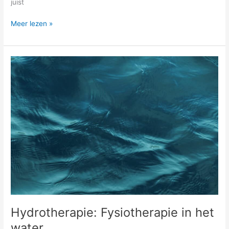
juist
Meer lezen »
Hydrotherapie:
Fysiotherapie
in
het
water
Hydrotherapie: Fysiotherapie in het
water