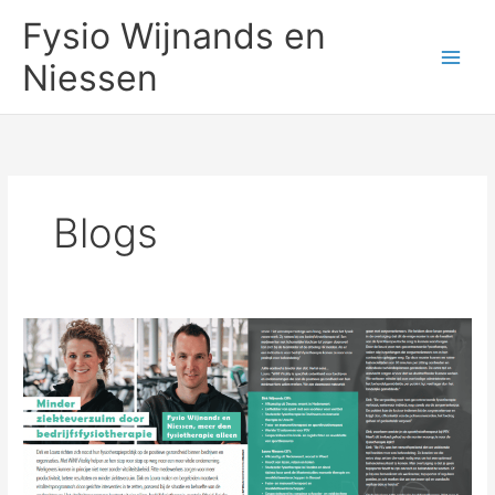
Ga
Fysio Wijnands en
naar
de
Niessen
inhoud
Blogs
Minder
ziekteverzuim
door
bedrijfsfysiotherapie