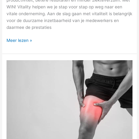
WIN! Vitality helpen we je stap voor stap op weg naar een
vitale onderneming. Aan de slag gaan met vitaliteit is belangrijk
voor de duurzame inzetbaarheid van je medewerkers en
daarmee de prestaties
Meer lezen »
Sportblessures:
Peace,
Love
and
no-
Ice!